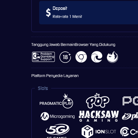
Deposit
Rata-rata 1 Menit
Tanggung Jawab Bermain
Browser Yang Didukung
Platform Penyedia Layanan
Slots