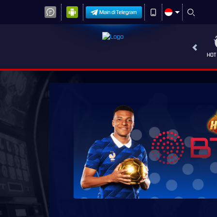
Main di Telegram
HOT