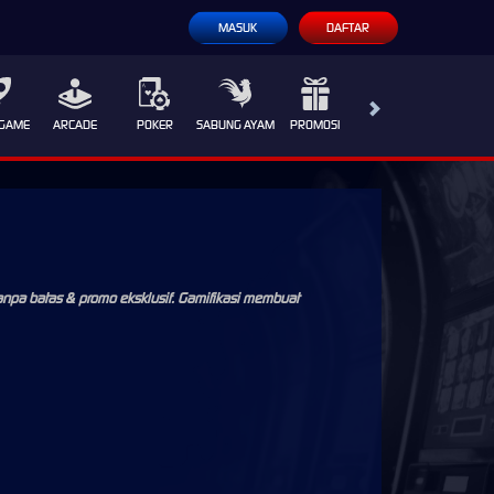
MASUK
DAFTAR
 GAME
ARCADE
POKER
SABUNG AYAM
PROMOSI
t tanpa batas & promo eksklusif. Gamifikasi membuat