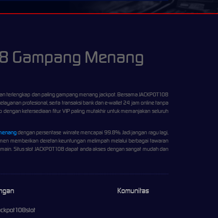
lot88 Gampang Menang
inan terlengkap dan paling gampang menang jackpot. Bersama JACKPOT108
ayanan profesional, serta transaksi bank dan e-wallet 24 jam online tanpa
p dengan ketersediaan fitur VIP paling mutakhir untuk memanjakan seluruh
 menang
dengan persentase winrate mencapai 99.8%. Jadi jangan ragu lagi,
mitmen memberikan deretan keuntungan melimpah melalui berbagai tawaran
 pemain. Situs slot JACKPOT108 dapat anda akses dengan sangat mudah dan
ngan
Komunitas
ackpot108slot