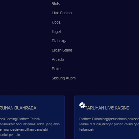
Slots
Live Casino
Race
Togel
Olahraga
Crash Game
Arcade
Poker
Sabung Ayam
RUHAN OLAHRAGA
TARUHAN LIVE KASINO
ook Gaming Platform Terbaik
Platform Pilihan bagi perusahaan-perusa
kan lebih banyak game, odds yang lebih
terbaik di dunia, dengan pilihan variasi g
 dan menyediakan pilihan yang lebih
terbanyak
untuk pemain.