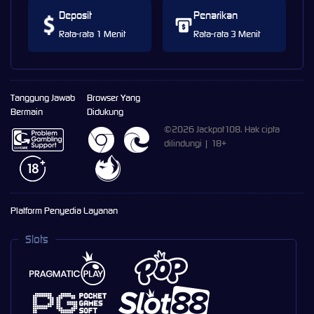
Deposit
Penarikan
Rata-rata 1 Menit
Rata-rata 3 Menit
Tanggung Jawab
Browser Yang
Bermain
Didukung
©2026 Jackpot108. Hak cipta
dilindungi | 18+
Platform Penyedia Layanan
Slots