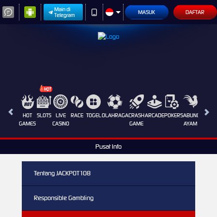
Main di
MASUK
DAFTAR
Telegram
HOT
SLOTS
LIVE
RACE
TOGEL
OLAHRAGA
CRASH
ARCADE
POKER
SABUNG
PROMO
GAMES
CASINO
GAME
AYAM
Pusat Info
Tentang JACKPOT108
Responsible Gambling