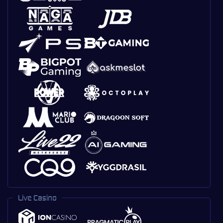
Live Casino