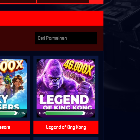
IDR
3,571,500.00
Sweet Bonanza 2500
ard****l
IDR
3,292,800.00
Gates of Olympus 1000
ri****9
IDR
2,704,040.00
Sweet Bonanza 2500
dimaswa****9
IDR
2,667,000.00
Gates of Olympus 1000
ban****n
IDR
2,531,300.00
Gates of Olympus 1000
ch****l
95%
RTP
95%
IDR
2,509,400.00
Gates of Olympus Super Scatter
asers
Legend of King Kong
rim****1
IDR
2,258,000.00