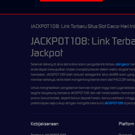
JACKPOT108: Link Terbaru Situs Slot Gacor Hari 
JACKPOT108: Link Terba
Jackpot
Selamat datang di situs slot online resmi penyedia link terbaru
slot gacor
har
anda dapat mewujudkan impian menjadi jutawan dalam waktu singkat hanya d
hambatan. JACKPOT108 telah terbukti sebagai link situs slot88 resmi yan
member setianya, serta telah mengantongi lisensi resmi dari PAGCOR sebag
Untuk menghadirkan pengalaman bermain tingkat tinggi, kami juga beker
segera bergabung bersama JACKPOT108 dan raih kesempatan memenangkan h
promo bonus terbaik, seperti bonus deposit harian, bonus cashback ming
praktis kapan saja cukup dengan mengetik kata kunci
JACKPOT108
di penca
Kebijaksanaan
Platform