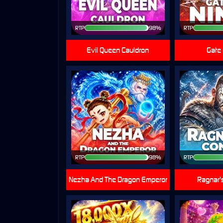
RTP
98%
RTP
Evil Queen Cauldron
Gate 
RTP
98%
RTP
Nezha And The Dragon Emperor
Ragnar'