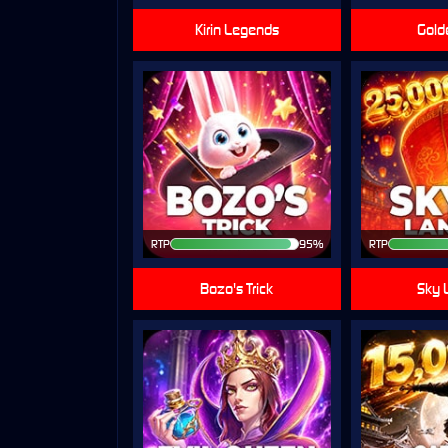
Kirin Legends
Gold
RTP
95%
RTP
Bozo's Trick
Sky 