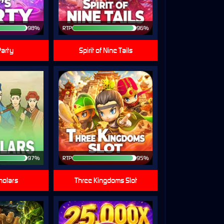
98%
RTP
96%
Party
Spirit of Nine Tails
97%
RTP
95%
holars
Three Kingdoms Slot