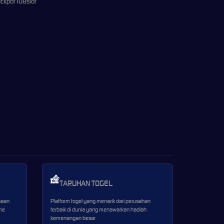
ackpot108slot
TARUHAN TOGEL
haan
Platform togel yang menarik dari perusahan
ame
terbaik di dunia yang menawarkan hadiah
kemenangan besar