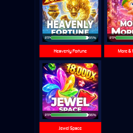
RTP
95%
RTP
Heavenly Fortune
More & 
RTP
96%
Jewel Space