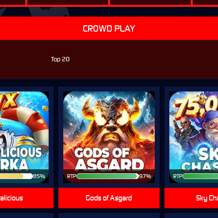
CROWD PLAY
Top 20
85%
RTP
97%
RTP
alicious
Gods of Asgard
Sky Ch