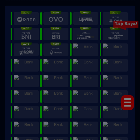
Tap Saya!