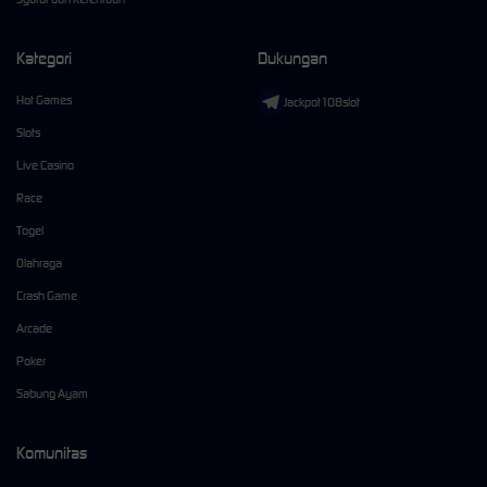
Kategori
Dukungan
Hot Games
Jackpot108slot
Slots
Live Casino
Race
Togel
Olahraga
Crash Game
Arcade
Poker
Sabung Ayam
Komunitas