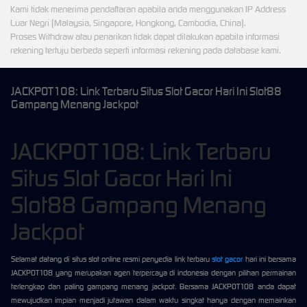
Kami tidak menerima pendaftaran apabila anda menggunakan IP Address
Luar Negri (Malaysia, Singapore, Hongkong, Cambodia, China).
Proses Withdraw atau penarikan tidak dapat dilakukan apabila informasi
rekening tertuju berbeda seperti informasi rekening pada database kami.
JACKPOT108: Link Terbaru Situs Slot Gacor Hari Ini Slot88
Gampang Menang Jackpot
JACKPOT108: Link Terbaru
Situs Slot Gacor Hari Ini
Slot88 Gampang Menang
Jackpot
Selamat datang di situs slot online resmi penyedia link terbaru
slot gacor
hari ini bersama
JACKPOT108 yang merupakan agen terpercaya di indonesia dengan pilihan permainan
terlengkap dan paling gampang menang jackpot. Bersama JACKPOT108 anda dapat
mewujudkan impian menjadi jutawan dalam waktu singkat hanya dengan memainkan