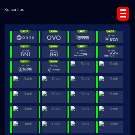
Komunitas