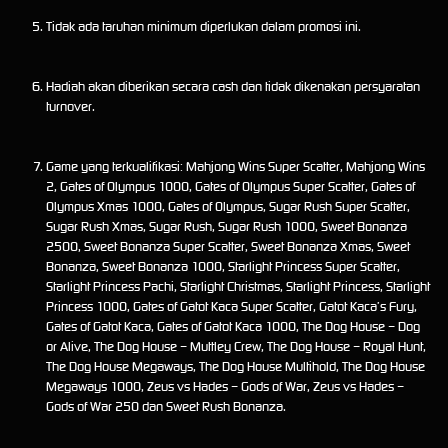
Tidak ada taruhan minimum diperlukan dalam promosi ini.
Hadiah akan diberikan secara cash dan tidak dikenakan persyaratan
turnover.
Game yang terkualifikasi: Mahjong Wins Super Scatter, Mahjong Wins
2, Gates of Olympus 1000, Gates of Olympus Super Scatter, Gates of
Olympus Xmas 1000, Gates of Olympus, Sugar Rush Super Scatter,
Sugar Rush Xmas, Sugar Rush, Sugar Rush 1000, Sweet Bonanza
2500, Sweet Bonanza Super Scatter, Sweet Bonanza Xmas, Sweet
Bonanza, Sweet Bonanza 1000, Starlight Princess Super Scatter,
Starlight Princess Pachi, Starlight Christmas, Starlight Princess, Starlight
Princess 1000, Gates of Gatot Kaca Super Scatter, Gatot Kaca’s Fury,
Gates of Gatot Kaca, Gates of Gatot Kaca 1000, The Dog House – Dog
or Alive, The Dog House – Muttley Crew, The Dog House – Royal Hunt,
The Dog House Megaways, The Dog House Multihold, The Dog House
Megaways 1000, Zeus vs Hades – Gods of War, Zeus vs Hades –
Gods of War 250 dan Sweet Rush Bonanza.