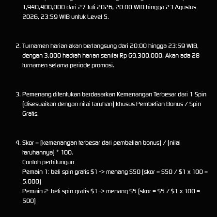
1,940,400,000 dari 27 Juli 2026, 20:00 WIB hingga 23 Agustus
2026, 23:59 WIB untuk Level 5.
Turnamen harian akan berlangsung dari 20:00 hingga 23:59 WIB,
dengan 3,000 hadiah harian senilai Rp 69,300,000. Akan ada 28
turnamen selama periode promosi.
Pemenang ditentukan berdasarkan Kemenangan Terbesar dari 1 Spin
(disesuaikan dengan nilai taruhan) khusus Pembelian Bonus / Spin
Gratis.
Skor = (kemenangan terbesar dari pembelian bonus) / (nilai
taruhannya) * 100.
Contoh perhitungan:
Pemain 1: beli spin gratis $1 -> menang $50 (skor = $50 / $1 x 100 =
5,000)
Pemain 2: beli spin gratis $1 -> menang $5 (skor = $5 / $1 x 100 =
500)