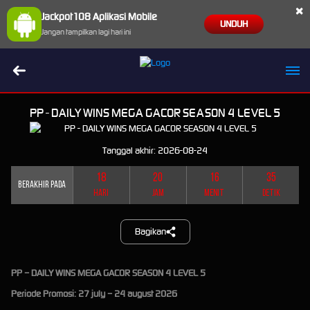
×
Jackpot108 Aplikasi Mobile
UNDUH
Jangan tampilkan lagi hari ini
PP - DAILY WINS MEGA GACOR SEASON 4 LEVEL 5
Tanggal akhir: 2026-08-24
18
20
16
35
BERAKHIR PADA
HARI
JAM
MENIT
DETIK
Bagikan
PP – DAILY WINS MEGA GACOR SEASON 4 LEVEL 5
Periode Promosi: 27 july – 24 august 2026