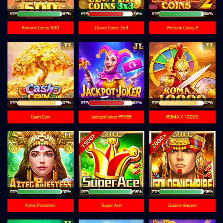
RTP
97%
RTP
79%
RTP
96%
Fortune Gems 500
Clover Coins 3x3
Fortune Coins 2
RTP
87%
RTP
82%
RTP
87%
Cash Coin
Jackpot Joker FEVER
ROMA X 10000
RTP
98%
RTP
96%
RTP
96%
Aztec Priestess
Super Ace
Golden Empire