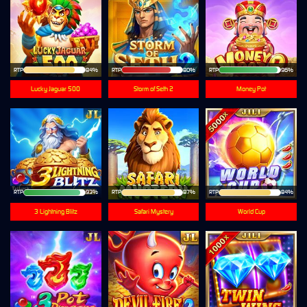
RTP
84%
RTP
80%
RTP
96%
Lucky Jaguar 500
Storm of Seth 2
Money Pot
RTP
93%
RTP
87%
RTP
84%
3 Lightning Blitz
Safari Mystery
World Cup