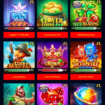
RTP
81%
RTP
94%
RTP
92%
Crystal 777 DELUXE
Clover Coins 4x4
100 Blazing Clover
RTP
95%
RTP
81%
RTP
91%
Lucky Macaw
Crown of Fortune
Devil Fire Twins