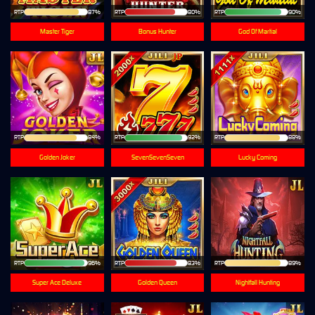
RTP
87%
RTP
80%
RTP
90%
Master Tiger
Bonus Hunter
God Of Martial
RTP
84%
RTP
92%
RTP
88%
Golden Joker
SevenSevenSeven
Lucky Coming
RTP
96%
RTP
83%
RTP
89%
Super Ace Deluxe
Golden Queen
Nightfall Hunting