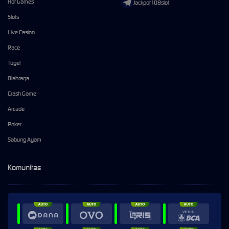
Hot Games
Jackpot108slot
Slots
Live Casino
Race
Togel
Olahraga
Crash Game
Arcade
Poker
Sabung Ayam
Komunitas