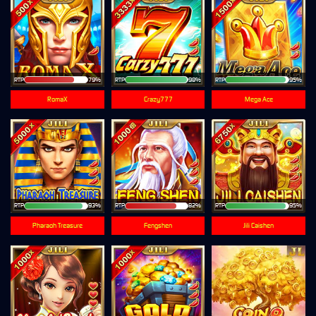
RTP
79%
RTP
98%
RTP
95%
RomaX
Crazy777
Mega Ace
RTP
93%
RTP
82%
RTP
95%
Pharaoh Treasure
Fengshen
Jili Caishen