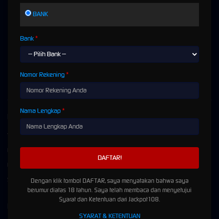
bersama JACKPOT108 dan raih kesempatan memenangkan hadiah jackpot bernilai
BANK
ratusan juta hingga miliaran rupiah setiap hari. Kami selalu berkomitmen memberikan
deretan keuntungan melimpah melalui berbagai tawaran promo bonus terbaik, seperti
bonus deposit harian, bonus cashback mingguan, bonus komisi rollingan, hingga bonus
Bank
loyalty point yang sangat menguntungkan bagi para pemain. Situs slot JACKPOT108 dapat
anda akses dengan sangat mudah dan praktis kapan saja cukup dengan mengetik kata
kunci
JACKPOT108
di pencarian Google lewat perangkat smartphone, tablet, maupun
komputer anda.
Nomor Rekening
Nama Lengkap
Kebijaksanaan
Platform
Tentang JACKPOT108
Promosi
Responsible Gambling
Loyalty
Pusat Bantuan
Referral
Syarat dan Ketentuan
Dengan klik tombol DAFTAR, saya menyatakan bahwa saya
berumur diatas 18 tahun. Saya telah membaca dan menyetujui
Syarat dan Ketentuan dari Jackpot108.
Kategori
Dukungan
SYARAT & KETENTUAN