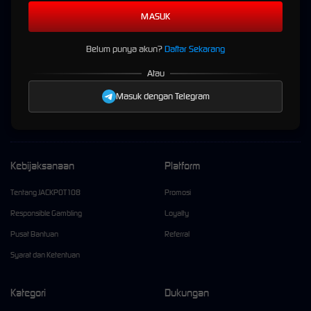
bersama JACKPOT108 dan raih kesempatan memenangkan hadiah jackpot bernilai
ratusan juta hingga miliaran rupiah setiap hari. Kami selalu berkomitmen memberikan
deretan keuntungan melimpah melalui berbagai tawaran promo bonus terbaik, seperti
Belum punya akun?
Daftar Sekarang
bonus deposit harian, bonus cashback mingguan, bonus komisi rollingan, hingga bonus
loyalty point yang sangat menguntungkan bagi para pemain. Situs slot JACKPOT108 dapat
Atau
anda akses dengan sangat mudah dan praktis kapan saja cukup dengan mengetik kata
kunci
JACKPOT108
di pencarian Google lewat perangkat smartphone, tablet, maupun
Masuk dengan Telegram
komputer anda.
Kebijaksanaan
Platform
Tentang JACKPOT108
Promosi
Responsible Gambling
Loyalty
Pusat Bantuan
Referral
Syarat dan Ketentuan
Kategori
Dukungan