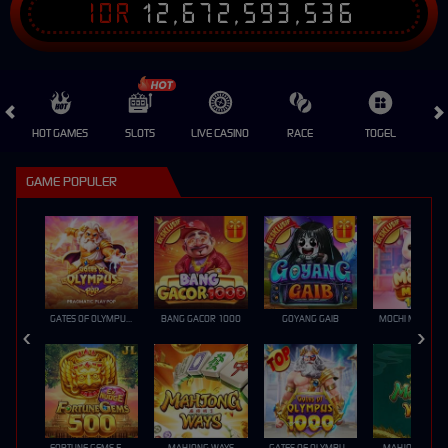
IDR
12,672,593,536
HOT GAMES
SLOTS
LIVE CASINO
RACE
TOGEL
OL
GAME POPULER
GATES OF OLYMPUS POP
BANG GACOR 1000
GOYANG GAIB
MOCHI MANIA 1
FORTUNE GEMS 500
MAHJONG WAYS
GATES OF OLYMPUS 1000
MAHJONG WAYS