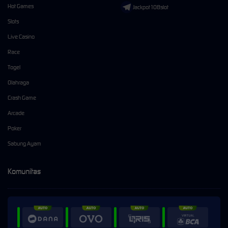
Hot Games
Jackpot108slot
Slots
Live Casino
Race
Togel
Olahraga
Crash Game
Arcade
Poker
Sabung Ayam
Komunitas