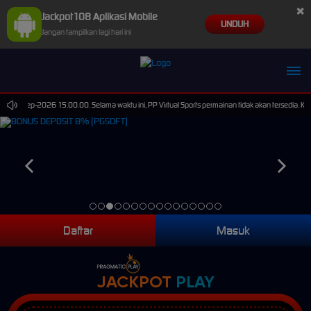
×
Jackpot108 Aplikasi Mobile
UNDUH
Jangan tampilkan lagi hari ini
ai 30-Sep-2026 15.00.00. Selama waktu ini, PP Virtual Sports permainan tidak akan tersedia. 
Daftar
Masuk
JACKPOT
PLAY